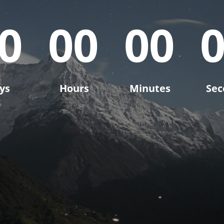
0
0
0
0
0
ys
Hours
Minutes
Sec