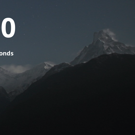
0
0
onds