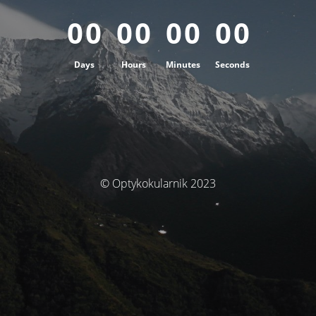
0
0
0
0
0
0
0
0
Days
Hours
Minutes
Seconds
© Optykokularnik 2023